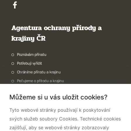
Agentura ochrany přírody a
krajiny ČR
Poznávám přírodu
Potřebuji vyřídit
Chráníme přírodu a krajinu
Pečujeme o přírodu a krajinu
Dokumentujeme přírodu
Můžeme si u vás uložit cookies?
O nás
Tyto webové stránky používají k poskytování
svých služeb soubory Cookies. Technické cookies
zajišťují, aby se webové stránky zobrazovaly