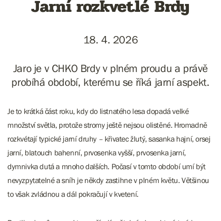
Jarní rozkvetlé Brdy
18. 4. 2026
Jaro je v CHKO Brdy v plném proudu a právě
probíhá období, kterému se říká jarní aspekt.
Je to krátká část roku, kdy do listnatého lesa dopadá velké
množství světla, protože stromy ještě nejsou olistěné. Hromadně
rozkvétají typické jarní druhy – křivatec žlutý, sasanka hajní, orsej
jarní, blatouch bahenní, prvosenka vyšší, prvosenka jarní,
dymnivka dutá a mnoho dalších. Počasí v tomto období umí být
nevyzpytatelné a sníh je někdy zastihne v plném květu. Většinou
to však zvládnou a dál pokračují v kvetení.