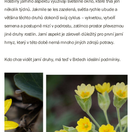
Rostliny jarního aspektu využívají světelné okno, které trvá jen
několik týdnů. Jakmile se les zazelená, světla rychle ubude a
většina těchto druhů dokončí svůj cyklus – vykvetou, vytvoří
semena a postupně mizí v podrostu, zatímco prostor převezmou
jiné druhy rostlin. Jarní aspekt je zároveň důležitý pro první jarní
hmyz, který v této době nemá mnoho jiných zdrojů potravy.
Kdo chce vidět jarní druhy, má teď v Brdech ideální podmínky.