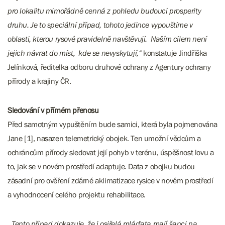
pro lokalitu mimořádně cenná z pohledu budoucí prosperity
druhu. Je to speciální případ, tohoto jedince vypouštíme v
oblasti, kterou rysové pravidelně navštěvují. Naším cílem není
jejich návrat do míst, kde se nevyskytují,“
konstatuje Jindřiška
Jelínková, ředitelka odboru druhové ochrany z Agentury ochrany
přírody a krajiny ČR.
Sledování v přímém přenosu
Před samotným vypuštěním bude samici, která byla pojmenována
Jane [1], nasazen telemetrický obojek. Ten umožní vědcům a
ochráncům přírody sledovat její pohyb v terénu, úspěšnost lovu a
to, jak se v novém prostředí adaptuje. Data z obojku budou
zásadní pro ověření zdárné aklimatizace rysice v novém prostředí
a vyhodnocení celého projektu rehabilitace.
„Tento případ dokazuje, že i osiřelá mláďata mají šanci na