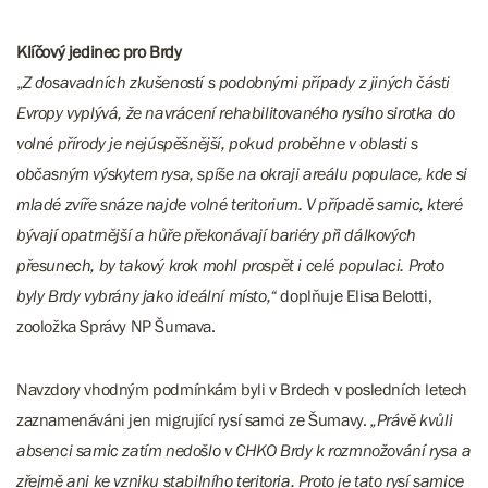
Klíčový jedinec pro Brdy
„
Z dosavadních zkušeností s podobnými případy z jiných části
Evropy vyplývá, že navrácení rehabilitovaného rysího sirotka do
volné přírody je nejúspěšnější, pokud proběhne v oblasti s
občasným výskytem rysa, spíše na okraji areálu populace, kde si
mladé zvíře snáze najde volné teritorium. V případě samic, které
bývají opatrnější a hůře překonávají bariéry při dálkových
přesunech, by takový krok mohl prospět i celé populaci. Proto
byly Brdy vybrány jako ideální místo,“
doplňuje Elisa Belotti,
zooložka Správy NP Šumava.
Navzdory vhodným podmínkám byli v Brdech v posledních letech
zaznamenáváni jen migrující rysí samci ze Šumavy.
„Právě kvůli
absenci samic zatím nedošlo v CHKO Brdy k rozmnožování rysa a
zřejmě ani ke vzniku stabilního teritoria. Proto je tato rysí samice