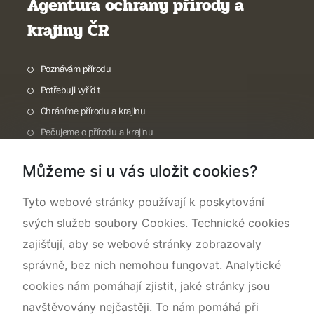
Agentura ochrany přírody a
krajiny ČR
Poznávám přírodu
Potřebuji vyřídit
Chráníme přírodu a krajinu
Pečujeme o přírodu a krajinu
Dokumentujeme přírodu
Můžeme si u vás uložit cookies?
O nás
Tyto webové stránky používají k poskytování
svých služeb soubory Cookies. Technické cookies
zajišťují, aby se webové stránky zobrazovaly
správně, bez nich nemohou fungovat. Analytické
cookies nám pomáhají zjistit, jaké stránky jsou
navštěvovány nejčastěji. To nám pomáhá při