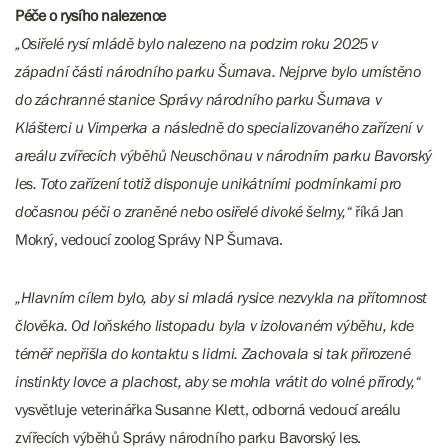
Péče o rysího nalezence
„Osiřelé rysí mládě bylo nalezeno na podzim roku 2025 v
západní části národního parku Šumava. Nejprve bylo umístěno
do záchranné stanice Správy národního parku Šumava v
Klášterci u Vimperka a následně do specializovaného zařízení v
areálu zvířecích výběhů Neuschönau v národním parku Bavorský
les. Toto zařízení totiž disponuje unikátními podmínkami pro
dočasnou péči o zraněné nebo osiřelé divoké šelmy,“
říká Jan
Mokrý, vedoucí zoolog Správy NP Šumava.
„Hlavním cílem bylo, aby si mladá rysice nezvykla na přítomnost
člověka. Od loňského listopadu byla v izolovaném výběhu, kde
téměř nepřišla do kontaktu s lidmi. Zachovala si tak přirozené
instinkty lovce a plachost, aby se mohla vrátit do volné přírody,“
vysvětluje veterinářka Susanne Klett, odborná vedoucí areálu
zvířecích výběhů Správy národního parku Bavorský les.