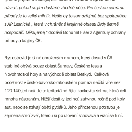
návrat, pokud se jim dostane vhodné péče. Pro českou ochranu
přírody je to velký milník. Nešlo by to samozřejmě bez spolupráce
s AP Lesnická., která v chráněné krajinné oblasti Brdy šetrně
hospodaří. Děkujeme,“
dodává Bohumil Fišer z Agentury ochrany
přírody a krajiny ČR.
Rys ostrovid je silně ohroženým druhem, který dosud v ČR
stabilně obývá pouze oblast Šumavy, Českého lesa a
Novohradské hory a na východě oblast Beskyd. Celková
početnost v česko-bavorsko-rakouském pomezí nečítá více než
120-140 jedinců. Je to teritoriálně žijící kočkovitá šelma, která čelí
mnoha nástrahám. Nižší desítky jedinců zahynou ročně pod koly
aut, nebo se stávají obětí pytláků. Jeho přirozenou potravou je
zejména srnčí zvěř, kterou si po ulovení schovává a vrací se k ní.