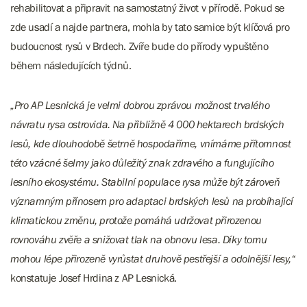
rehabilitovat a připravit na samostatný život v přírodě. Pokud se
zde usadí a najde partnera, mohla by tato samice být klíčová pro
budoucnost rysů v Brdech. Zvíře bude do přírody vypuštěno
během následujících týdnů.
„Pro AP Lesnická je velmi dobrou zprávou možnost trvalého
návratu rysa ostrovida. Na přibližně 4 000 hektarech brdských
lesů, kde dlouhodobě šetrně hospodaříme, vnímáme přítomnost
této vzácné šelmy jako důležitý znak zdravého a fungujícího
lesního ekosystému. Stabilní populace rysa může být zároveň
významným přínosem pro adaptaci brdských lesů na probíhající
klimatickou změnu, protože pomáhá udržovat přirozenou
rovnováhu zvěře a snižovat tlak na obnovu lesa. Díky tomu
mohou lépe přirozeně vyrůstat druhově pestřejší a odolnější lesy,“
konstatuje Josef Hrdina z AP Lesnická.