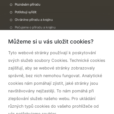
Poznávám přírodu
Potřebuji vyřídit
Chráníme přírodu a krajinu
Pečujeme o přírodu a krajinu
Dokumentujeme přírodu
Můžeme si u vás uložit cookies?
O nás
Tyto webové stránky používají k poskytování
svých služeb soubory Cookies. Technické cookies
zajišťují, aby se webové stránky zobrazovaly
správně, bez nich nemohou fungovat. Analytické
cookies nám pomáhají zjistit, jaké stránky jsou
navštěvovány nejčastěji. To nám pomáhá při
zlepšování služeb našeho webu. Pro ukládání
různých typů cookies do vašeho prohlížeče od
vás potřebujeme souhlas.