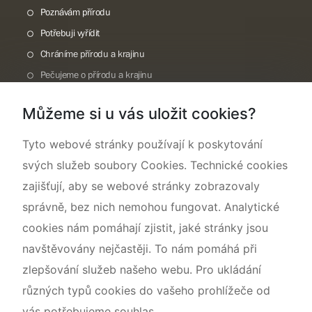
Poznávám přírodu
Potřebuji vyřídit
Chráníme přírodu a krajinu
Pečujeme o přírodu a krajinu
Dokumentujeme přírodu
Můžeme si u vás uložit cookies?
O nás
Tyto webové stránky používají k poskytování
svých služeb soubory Cookies. Technické cookies
zajišťují, aby se webové stránky zobrazovaly
správně, bez nich nemohou fungovat. Analytické
cookies nám pomáhají zjistit, jaké stránky jsou
navštěvovány nejčastěji. To nám pomáhá při
zlepšování služeb našeho webu. Pro ukládání
různých typů cookies do vašeho prohlížeče od
vás potřebujeme souhlas.