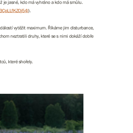
už je jasné, kdo má vyhráno a kdo má smůlu.
3CpLLfKZQj54l
).
událostí vytěžit maximum. Říkáme jim disturbance,
ychom neztratili druhy, které se s nimi dokáží dobře
ců, které shořely.