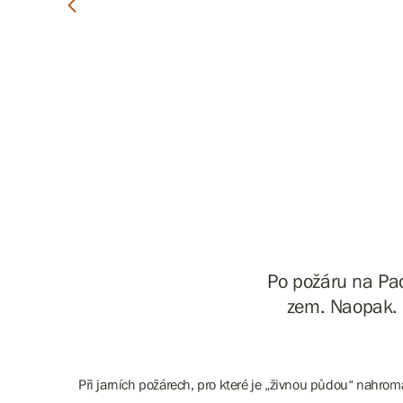
Po požáru na Pad
zem. Naopak. O
Při jarních požárech, pro které je „živnou půdou“ nahro