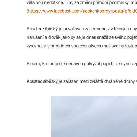
většinou nedotkne. Tím, že změní přírodní podmínky, můž
(
https://www.facebook.com/aopkchkobrdy/posts/p
Kosatec sibiřský je považován za jednoho z vděčných oby
narušení a člověk jako by se je dnes snažil ze svého pojet
vyrovnat a v přírodních společenstvech mají své nazastup
Plochu, kterou ještě nedávno pokrýval popel, lze nyní roz
Kosatec sibiřský je zařazen mezi zvláště chráněné druhy v