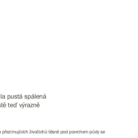
ala pustá spálená
ště teď výrazně
bo přezimujících živočichů těsně pod povrchem půdy se