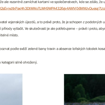
e ale razantně zamíchat kartami ve společenstvech, kde se zdálo, že 
fbid02sEyrxdtkPaxHh3DtWWoTLWH9WPA4326gv4AMVj56MMJvDuesg7Uo
vatel vojenských újezdů, a to právě proto, že je schopen z podobných 
í přírody vytlačit. Ve skutečnosti je ale potřebujeme – právě i proto, ab
itelné místo.
poznat podle svěží zelené barvy travin a absence loňských tobolek kosat
 kategorii silně ohrožený.