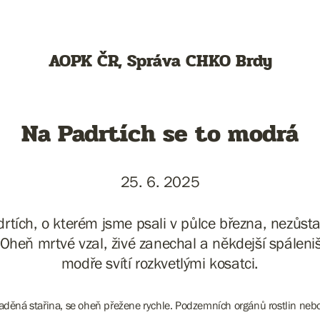
AOPK ČR, Správa CHKO Brdy
Na Padrtích se to modrá
25. 6. 2025
rtích, o kterém jsme psali v půlce března, nezůst
heň mrtvé vzal, živé zanechal a někdejší spáleni
modře svítí rozkvetlými kosatci.
maděná stařina, se oheň přežene rychle. Podzemních orgánů rostlin ne