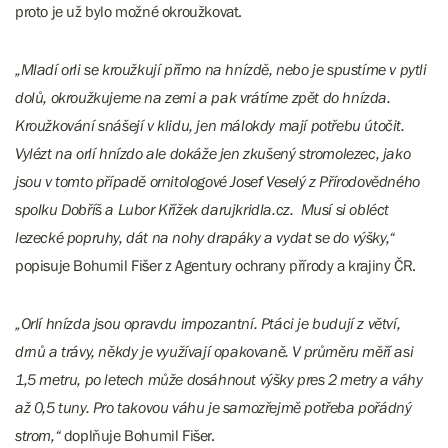
proto je už bylo možné okroužkovat.
„Mladí orli se kroužkují přímo na hnízdě, nebo je spustíme v pytli
dolů, okroužkujeme na zemi a pak vrátíme zpět do hnízda.
Kroužkování snášejí v klidu, jen málokdy mají potřebu útočit.
Vylézt na orlí hnízdo ale dokáže jen zkušený stromolezec, jako
jsou v tomto případě ornitologové Josef Veselý z Přírodovědného
spolku Dobříš a Lubor Křížek darujkridla.cz. Musí si obléct
lezecké popruhy, dát na nohy drapáky a vydat se do výšky,“
popisuje Bohumil Fišer z Agentury ochrany přírody a krajiny ČR.
„Orlí hnízda jsou opravdu impozantní. Ptáci je budují z větví,
drnů a trávy, někdy je využívají opakovaně. V průměru měří asi
1,5 metru, po letech může dosáhnout výšky pres 2 metry a váhy
až 0,5 tuny. Pro takovou váhu je samozřejmě potřeba pořádný
strom,“
doplňuje Bohumil Fišer.