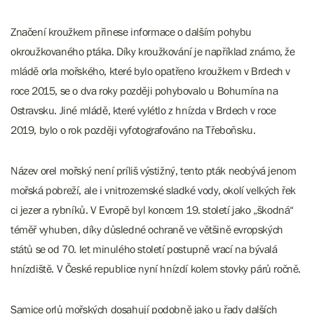
Značení kroužkem přinese informace o dalším pohybu
okroužkovaného ptáka. Díky kroužkování je například známo, že
mládě orla mořského, které bylo opatřeno kroužkem v Brdech v
roce 2015, se o dva roky později pohybovalo u Bohumína na
Ostravsku. Jiné mládě, které vylétlo z hnízda v Brdech v roce
2019, bylo o rok později vyfotografováno na Třeboňsku.
Název orel mořský není príliš výstižný, tento pták neobývá jenom
mořská pobreží, ale i vnitrozemské sladké vody, okolí velkých řek
ci jezer a rybníků. V Evropě byl koncem 19. století jako „škodná“
téměř vyhuben, díky důsledné ochraně ve většině evropských
států se od 70. let minulého století postupně vrací na bývalá
hnízdiště. V České republice nyní hnízdí kolem stovky párů ročně.
Samice orlů mořských dosahují podobně jako u řady dalších