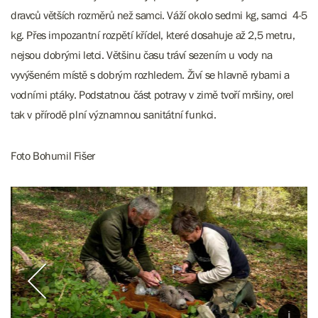
dravců větších rozměrů než samci. Váží okolo sedmi kg, samci 4-5
kg. Přes impozantní rozpětí křídel, které dosahuje až 2,5 metru,
nejsou dobrými letci. Většinu času tráví sezením u vody na
vyvýšeném místě s dobrým rozhledem. Živí se hlavně rybami a
vodními ptáky. Podstatnou část potravy v zimě tvoří mršiny, orel
tak v přírodě plní významnou sanitátní funkci.
Foto Bohumil Fišer