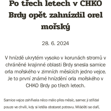
Po třech letech v CHKO
Brdy opět zahnízdil orel
mořský
28. 6. 2024
V hnízdě ukrytém vysoko v korunách stromů v
chráněné krajinné oblasti Brdy snesla samice
orla mořského v zimních měsících jedno vejce.
Je to první známé hnízdění orla mořského v
CHKO Brdy po třech letech.
Samice vejce zahřívala něco málo přes měsíc, samec ji střídal
pouze ve chvíli, kdy si letěla obstarat potravu. Mláděti se daří,