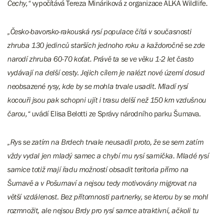
Čechy,“
vypočítává Tereza Mináriková z organizace ALKA Wildlife.
„Česko-bavorsko-rakouská rysí populace čítá v současnosti
zhruba 130 jedinců starších jednoho roku a každoročně se zde
narodí zhruba 60-70 koťat. Právě ta se ve věku 1-2 let často
vydávají na delší cesty. Jejich cílem je nalézt nové území dosud
neobsazené rysy, kde by se mohla trvale usadit. Mladí rysí
kocouři jsou pak schopni ujít i trasu delší než 150 km vzdušnou
čarou,“
uvádí Elisa Belotti ze Správy národního parku Šumava.
„Rys se zatím na Brdech trvale neusadil proto, že se sem zatím
vždy vydal jen mladý samec a chybí mu rysí samička. Mladé rysí
samice totiž mají řadu možností obsadit teritoria přímo na
Šumavě a v Pošumaví a nejsou tedy motivovány migrovat na
větší vzdálenost. Bez přítomnosti partnerky, se kterou by se mohl
rozmnožit, ale nejsou Brdy pro rysí samce atraktivní, ačkoli tu