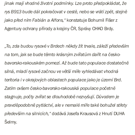
jinak mají vhodné životní podmínky. Lze proto předpokládat, že
rys B913 bude dál pokračovat v cestě, nebo se vrátí zpět, stejně
jako před ním Fabián a Alfons,“
konstatuje Bohumil Fišer z
Agentury ochrany přírody a krajiny ČR, Správy CHKO Brdy.
„To, zda budou rysové v Brdech někdy žít trvale, záleží především
na tom, jak se bude těmto krásným zvířatům dařit na česko-
bavorsko-rakouském pomezí. Až bude tato populace dostatečně
silná, mladí rysové začnou ve větší míře vyhledávat vhodná
teritoria i v okrajových oblastech populace jako je území Brd.
Zatím ovšem česko-bavorsko-rakouská populace početně
stagnuje, počty zvířat se dlouhodobě nezvyšují. Důvodem je
pravděpodobně pytláctví, ale v nemalé míře také bohužel střety
především na silnicích,“
dodává Josefa Krausová z Hnutí DUHA
Šelmy.