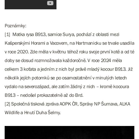
Poznámky:
[1] Matka rysa B913, samice Surya, pochází z oblasti mezi
Kašperskými Horami a Vacovem, na Hartmanicku se trvale usadila
v roce 2020. Zde měla v květnu téhož roku svoje první kotě a od té
doby se dosud rozmnožovala každoročně. V roce 2024 měla
celkem 3 koťata a jedním z nich byl právě mladý kocour B913. Již
několik jejích potomků se po osamostatnění v minulých letech
vydalo na severozápad, ale zatím žádný z nich – kromě kocoura
B913 – nedošel prokazatelně až do Brd.
[2] Společná tisková zpráva AOPK ČR, Správy NP Šumava, ALKA
Wildlife a Hnutí Duha Šelmy.