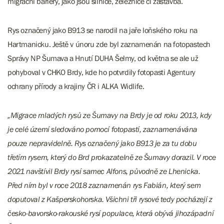
migrační bariéry, jako jsou silnice, železnice či zástavba.
Rys označený jako B913 se narodil na jaře loňského roku na
Hartmanicku. Ještě v únoru zde byl zaznamenán na fotopastech
Správy NP Šumava a Hnutí DUHA Šelmy, od května se ale už
pohyboval v CHKO Brdy, kde ho potvrdily fotopasti Agentury
ochrany přírody a krajiny ČR i ALKA Widlife.
„Migrace mladých rysů ze Šumavy na Brdy je od roku 2013, kdy
je celé území sledováno pomocí fotopastí, zaznamenávána
pouze nepravidelně. Rys označený jako B913 je za tu dobu
třetím rysem, který do Brd prokazatelně ze Šumavy dorazil. V roce
2021 navštívil Brdy rysí samec Alfons, původně ze Lhenicka.
Před ním byl v roce 2018 zaznamenán rys Fabián, který sem
doputoval z Kašperskohorska. Všichni tři rysové tedy pocházejí z
česko-bavorsko-rakouské rysí populace, která obývá jihozápadní