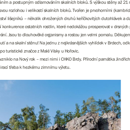
tráváním a postupným odlamováním skalních bloků. S výškou stěny až 21
u rozlohou i velikostí skalních bloků. Tvořen je prvohorními (kambric
tví lišejníků – několik ohrožených druhů keříčkovitých dutohlávek a dal
 konkurence ostatních rostlin, které nedokážou prosperovat v drsných
pávání. Jsou to dlouhověké organismy a rostou jen velmi pomalu. Děkuj
sutí a na skalní stěnu! Na jednu z nejkrásnějších vyhlídek v Brdech, 
po turistické značce z Malé Vísky u Hořovic.
vzniklo na Nový rok – mezi nimi i CHKO Brdy. Přírodní památka Jindřich
irací třeba k hezkému zimnímu výletu.