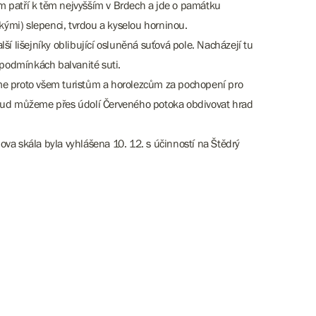
 m patří k těm nejvyšším v Brdech a jde o památku
kými) slepenci, tvrdou a kyselou horninou.
ší lišejníky oblibující osluněná suťová pole. Nacházejí tu
 podmínkách balvanité suti.
eme proto všem turistům a horolezcům za pochopení pro
odkud můžeme přes údolí Červeného potoka obdivovat hrad
ova skála byla vyhlášena 10. 12. s účinností na Štědrý