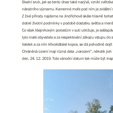
Skalní srub, jak se tento útvar také nazývá, vznikl zvě
národního významu. Kamenné moře pod ním je zvláštní svo
Z živé přírody najdeme na Jindřichově skále hlavně bohats
dobré životní podmínky v podobě dostatku světla a menší
Co však lišejníkovým porostům v suti ubližuje, je sešla
tyto malé obyvatele a za respektování zákazu vstupu do 
Valdek a za ním křivoklátské kopce, se dá pohodlně dojít 
Chráněná území mají různá data „narození“, několik jich 
den, 24. 12. 2019. Toto vánoční datum tak může být insp