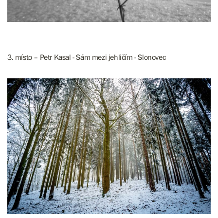
3. místo – Petr Kasal - Sám mezi jehličím - Slonovec