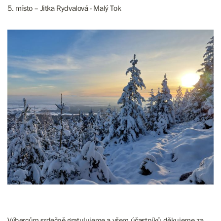
5. místo – Jitka Rydvalová - Malý Tok
Výhercům srdečně gratulujeme a všem účastníků děkujeme za