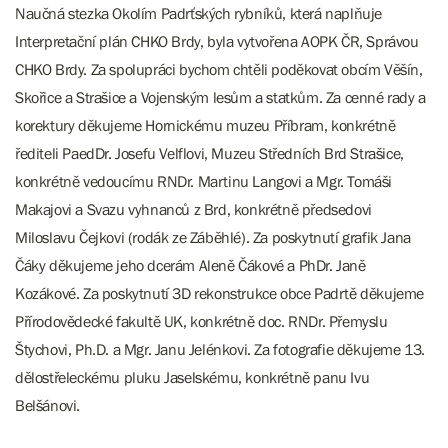
Naučná stezka Okolím Padrťských rybníků, která naplňuje
Interpretační plán CHKO Brdy, byla vytvořena AOPK ČR, Správou
CHKO Brdy. Za spolupráci bychom chtěli poděkovat obcím Věšín,
Skořice a Strašice a Vojenským lesům a statkům. Za cenné rady a
korektury děkujeme Hornickému muzeu Příbram, konkrétně
řediteli PaedDr. Josefu Velflovi, Muzeu Středních Brd Strašice,
konkrétně vedoucímu RNDr. Martinu Langovi a Mgr. Tomáši
Makajovi a Svazu vyhnanců z Brd, konkrétně předsedovi
Miloslavu Čejkovi (rodák ze Záběhlé). Za poskytnutí grafik Jana
Čáky děkujeme jeho dcerám Aleně Čákové a PhDr. Janě
Kozákové. Za poskytnutí 3D rekonstrukce obce Padrtě děkujeme
Přírodovědecké fakultě UK, konkrétně doc. RNDr. Přemyslu
Štychovi, Ph.D. a Mgr. Janu Jelénkovi. Za fotografie děkujeme 13.
dělostřeleckému pluku Jaselskému, konkrétně panu Ivu
Belšánovi.