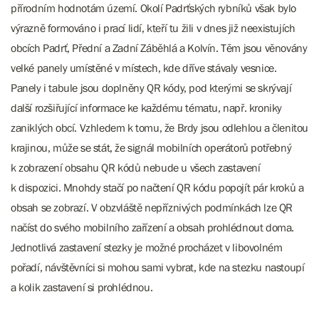
přírodním hodnotám území. Okolí Padrťských rybníků však bylo
výrazně formováno i prací lidí, kteří tu žili v dnes již neexistujích
obcích Padrť, Přední a Zadní Záběhlá a Kolvín. Těm jsou věnovány
velké panely umístěné v místech, kde dříve stávaly vesnice.
Panely i tabule jsou doplněny QR kódy, pod kterými se skrývají
další rozšiřující informace ke každému tématu, např. kroniky
zaniklých obcí. Vzhledem k tomu, že Brdy jsou odlehlou a členitou
krajinou, může se stát, že signál mobilních operátorů potřebný
k zobrazení obsahu QR kódů nebude u všech zastavení
k dispozici. Mnohdy stačí po načtení QR kódu popojít pár kroků a
obsah se zobrazí. V obzvláště nepříznivých podmínkách lze QR
načíst do svého mobilního zařízení a obsah prohlédnout doma.
Jednotlivá zastavení stezky je možné procházet v libovolném
pořadí, návštěvníci si mohou sami vybrat, kde na stezku nastoupí
a kolik zastavení si prohlédnou.