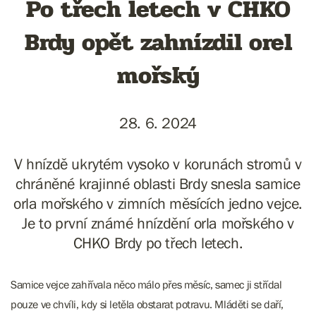
Po třech letech v CHKO
Brdy opět zahnízdil orel
mořský
28. 6. 2024
V hnízdě ukrytém vysoko v korunách stromů v
chráněné krajinné oblasti Brdy snesla samice
orla mořského v zimních měsících jedno vejce.
Je to první známé hnízdění orla mořského v
CHKO Brdy po třech letech.
Samice vejce zahřívala něco málo přes měsíc, samec ji střídal
pouze ve chvíli, kdy si letěla obstarat potravu. Mláděti se daří,