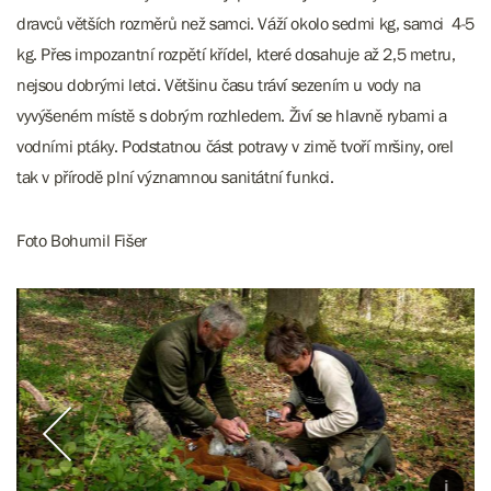
dravců větších rozměrů než samci. Váží okolo sedmi kg, samci 4-5
kg. Přes impozantní rozpětí křídel, které dosahuje až 2,5 metru,
nejsou dobrými letci. Většinu času tráví sezením u vody na
vyvýšeném místě s dobrým rozhledem. Živí se hlavně rybami a
vodními ptáky. Podstatnou část potravy v zimě tvoří mršiny, orel
tak v přírodě plní významnou sanitátní funkci.
Foto Bohumil Fišer