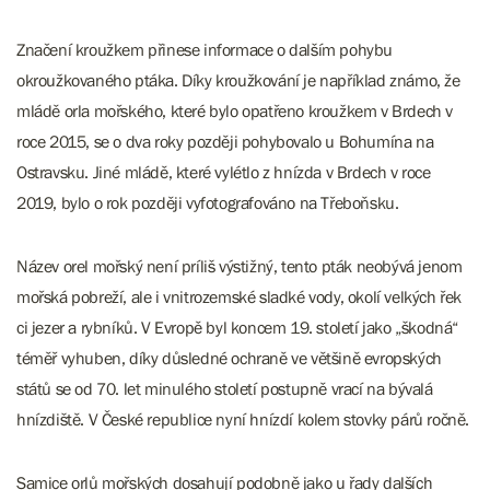
Značení kroužkem přinese informace o dalším pohybu
okroužkovaného ptáka. Díky kroužkování je například známo, že
mládě orla mořského, které bylo opatřeno kroužkem v Brdech v
roce 2015, se o dva roky později pohybovalo u Bohumína na
Ostravsku. Jiné mládě, které vylétlo z hnízda v Brdech v roce
2019, bylo o rok později vyfotografováno na Třeboňsku.
Název orel mořský není príliš výstižný, tento pták neobývá jenom
mořská pobreží, ale i vnitrozemské sladké vody, okolí velkých řek
ci jezer a rybníků. V Evropě byl koncem 19. století jako „škodná“
téměř vyhuben, díky důsledné ochraně ve většině evropských
států se od 70. let minulého století postupně vrací na bývalá
hnízdiště. V České republice nyní hnízdí kolem stovky párů ročně.
Samice orlů mořských dosahují podobně jako u řady dalších