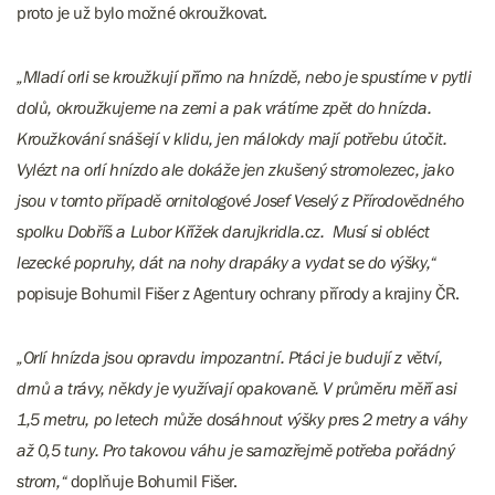
proto je už bylo možné okroužkovat.
„Mladí orli se kroužkují přímo na hnízdě, nebo je spustíme v pytli
dolů, okroužkujeme na zemi a pak vrátíme zpět do hnízda.
Kroužkování snášejí v klidu, jen málokdy mají potřebu útočit.
Vylézt na orlí hnízdo ale dokáže jen zkušený stromolezec, jako
jsou v tomto případě ornitologové Josef Veselý z Přírodovědného
spolku Dobříš a Lubor Křížek darujkridla.cz. Musí si obléct
lezecké popruhy, dát na nohy drapáky a vydat se do výšky,“
popisuje Bohumil Fišer z Agentury ochrany přírody a krajiny ČR.
„Orlí hnízda jsou opravdu impozantní. Ptáci je budují z větví,
drnů a trávy, někdy je využívají opakovaně. V průměru měří asi
1,5 metru, po letech může dosáhnout výšky pres 2 metry a váhy
až 0,5 tuny. Pro takovou váhu je samozřejmě potřeba pořádný
strom,“
doplňuje Bohumil Fišer.