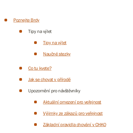
Poznejte Brdy
Tipy na výlet
Tipy na výlet
Naučné stezky
Co tu kvete?
Jak se chovat v přírodě
Upozornění pro návštěvníky
Aktuální omezení pro veřejnost
Výjimky ze zákazů pro veřejnost
Základní pravidla chování v CHKO