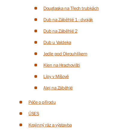
Douglaska na Třech trubkách
Dub na Záběhlé 1 - dvoják
Dub na Záběhlé 2
Dub u Valdeka
Jedle pod Okrouhlíkem
Klen na Hrachovišti
Lípy v Míšově
Alej na Záběhlé
Péče o přírodu
ÚSES
Krajinný ráz a výstavba