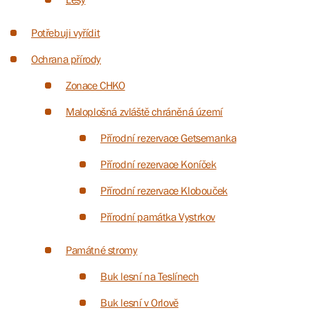
Potřebuji vyřídit
Ochrana přírody
Zonace CHKO
Maloplošná zvláště chráněná území
Přírodní rezervace Getsemanka
Přírodní rezervace Koníček
Přírodní rezervace Klobouček
Přírodní památka Vystrkov
Památné stromy
Buk lesní na Teslínech
Buk lesní v Orlově