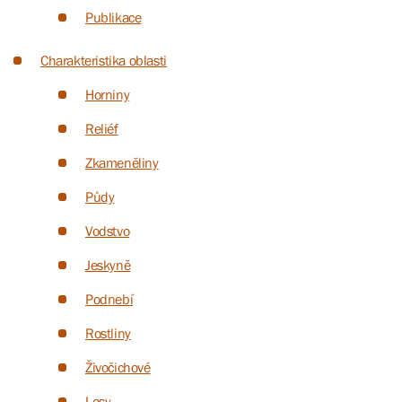
Publikace
Charakteristika oblasti
Horniny
Reliéf
Zkameněliny
Půdy
Vodstvo
Jeskyně
Podnebí
Rostliny
Živočichové
Lesy